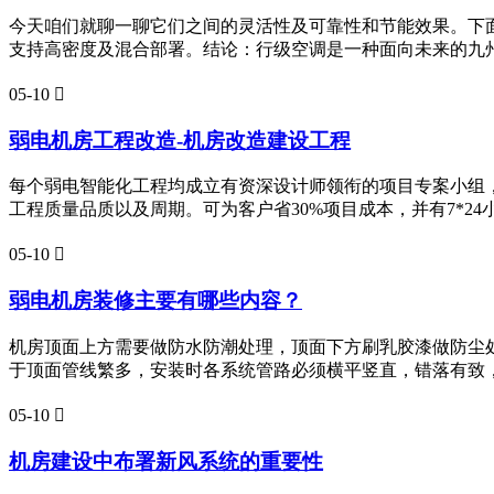
今天咱们就聊一聊它们之间的灵活性及可靠性和节能效果。下
支持高密度及混合部署。结论：行级空调是一种面向未来的九州
05-10

弱电机房工程改造-机房改造建设工程
每个弱电智能化工程均成立有资深设计师领衔的项目专案小组，
工程质量品质以及周期。可为客户省30%项目成本，并有7*2
05-10

弱电机房装修主要有哪些内容？
机房顶面上方需要做防水防潮处理，顶面下方刷乳胶漆做防尘
于顶面管线繁多，安装时各系统管路必须横平竖直，错落有致
05-10

机房建设中布署新风系统的重要性