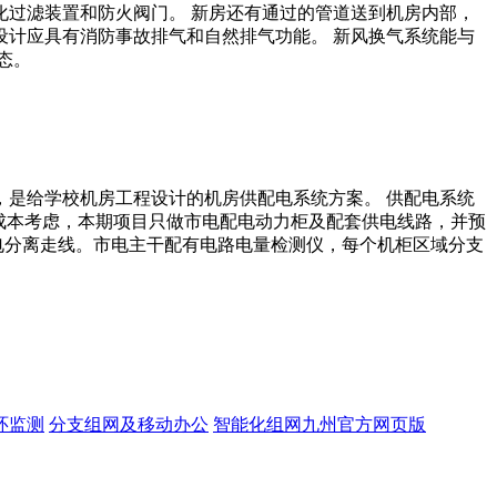
过滤装置和防火阀门。 新房还有通过的管道送到机房内部，
设计应具有消防事故排气和自然排气功能。 新风换气系统能与
态。
是给学校机房工程设计的机房供配电系统方案。 供配电系统
成本考虑，本期项目只做市电配电动力柜及配套供电线路，并预
电分离走线。市电主干配有电路电量检测仪，每个机柜区域分支
环监测
分支组网及移动办公
智能化组网九州官方网页版