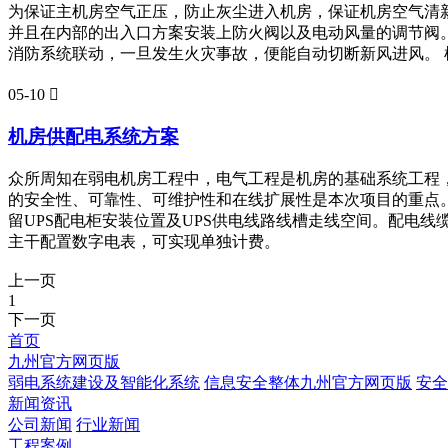
为保证主机房空气正压，防止灰尘进入机房，保证机房空气清
并且在内部的出入口方案安装上防火阀以及电动风量的调节阀。
消防系统联动，一旦发生火灾事故，便能自动切断新风进风。
05-10

机房供配电系统方案
众所周知在弱电机房工程中，电气工程是机房的基础系统工程
的安全性、可靠性、可维护性和在线扩展性是本次项目的重点
留UPS配电柜安装位置及UPS供电线路线槽走线空间。配电
主干配置数字电表，可实现单独计费。
上一页
1
下一页
首页
九州官方网页版
弱电系统建设及智能化系统
信息安全整体九州官方网页版
安全
新闻资讯
公司新闻
行业新闻
工程案例