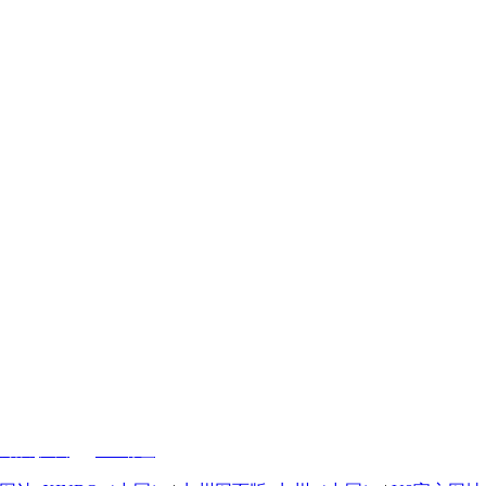
企动力
广州
SEO标签