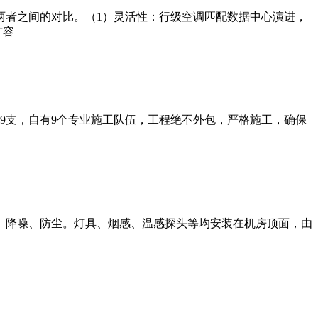
两者之间的对比。（1）灵活性：行级空调匹配数据中心演进，
扩容
师9支，自有9个专业施工队伍，工程绝不外包，严格施工，确保
、降噪、防尘。灯具、烟感、温感探头等均安装在机房顶面，由