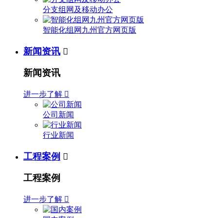
分支组网及移动办公
智能化组网九州官方网页版
新闻资讯

新闻资讯
进一步了解

公司新闻
行业新闻
工程案例

工程案例
进一步了解
